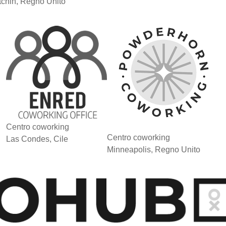
tchin, Regno Unito
Centro coworking
Centro coworking
Las Condes, Cile
Minneapolis, Regno Unito