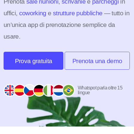
Prenota
sale riunioni
,
scrivanie
e
parcheggi
in
uffici,
coworking
e
strutture pubbliche
— tutto in
un’unica app di prenotazione semplice da
usare.
Prova gratuita
Prenota una demo
Whatspot parla oltre 15
lingue