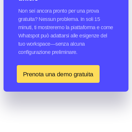
Non sei ancora pronto per una prova
gratuita? Nessun problema. In soli 15
minuti, ti mostreremo la piattaforma e come
Whatspot può adattarsi alle esigenze del
tuo workspace—senza alcuna
configurazione preliminare.
Prenota una demo gratuita