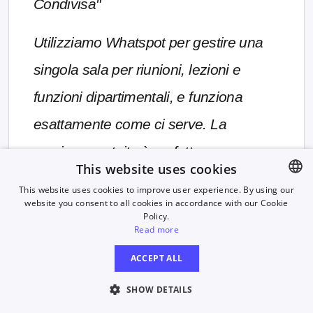
Condivisa"
Utilizziamo Whatspot per gestire una
singola sala per riunioni, lezioni e
funzioni dipartimentali, e funziona
esattamente come ci serve. La
versione gratuita è perfetta per uno
This website uses cookies
spazio condiviso da diversi gruppi,
This website uses cookies to improve user experience. By using our
website you consent to all cookies in accordance with our Cookie
ENGLISH
rendendo facile per tutti vedere la
Policy.
GERMAN
Read more
disponibilità e prenotare. Nessun altro
CZECH
prodotto gratuito ha offerto la semplicità
ACCEPT ALL
d’uso che Whatspot ha offerto.
SHOW DETAILS