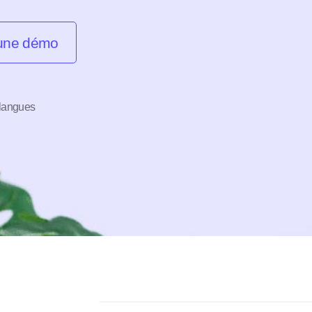
 une démo
 langues