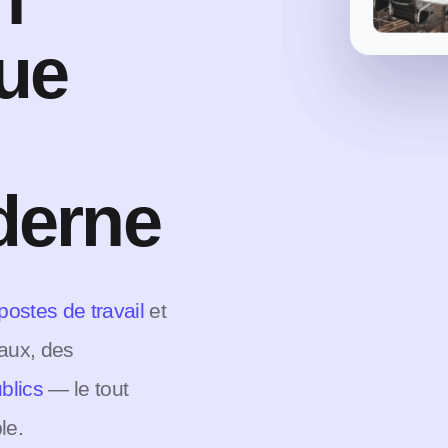
ue
derne
postes de travail
et
aux, des
ublics
— le tout
le.