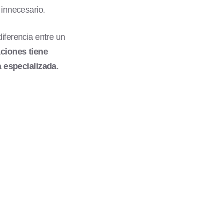
 innecesario.
 diferencia entre un
aciones tiene
a especializada
.