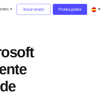
ientes
Iniciar sesión
Prueba gratise
English
 trabajo híbrido
Deutsch
osoft
g
Español
n
Nederlands
iente
Français
Italiano
 de
Português
Česky