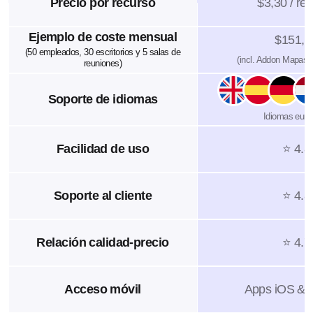
Precio por recurso
$3,30 / re
Ejemplo de coste mensual
$151,5
(50 empleados, 30 escritorios y 5 salas de
(incl. Addon Mapas I
reuniones)
Soporte de idiomas
Idiomas euro
Facilidad de uso
⭐ 4.8
Soporte al cliente
⭐ 4.8
Relación calidad-precio
⭐ 4.7
Acceso móvil
Apps iOS & 