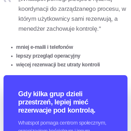
koordynacji do zarządzanego procesu, w
którym użytkownicy sami rezerwują, a
menedżer zachowuje kontrolę."
mniej e-maili i telefonów
lepszy przegląd operacyjny
więcej rezerwacji bez utraty kontroli
Gdy kilka grup dzieli
przestrzeń, lepiej mieć
rezerwacje pod kontrolą.
Whatspot pomaga centrom społecznym,
organizacjom kościelnym i innym