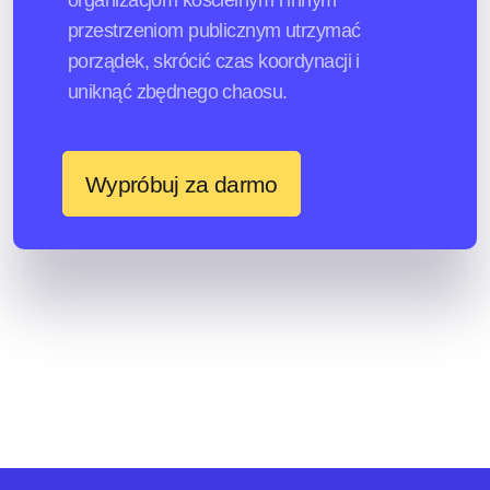
przestrzeniom publicznym utrzymać
porządek, skrócić czas koordynacji i
uniknąć zbędnego chaosu.
Wypróbuj za darmo