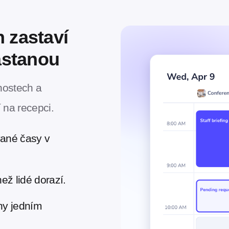
 zastaví
nastanou
nostech a
 na recepci.
ované časy v
než lidé dorazí.
ny jedním