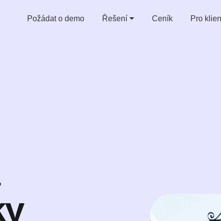
Požádat o demo
Řešení
Ceník
Pro klie
Účel
Zaměř
Rezervace zasedacích místností
Hybrid
Rezervace pracovních stolů
Cowor
Rezervace parkovacích míst
Vzděl
Rezervace komunitních prostor
ky