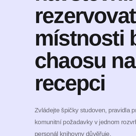
rezervovat
místnosti 
chaosu na
recepci
Zvládejte špičky studoven, pravidla 
komunitní požadavky v jednom rozvr
personál knihovny důvěřuje.