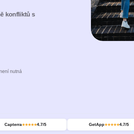
 konfliktů s
 není nutná
Capterra
4.7/5
GetApp
4.7/5
★★★★★
★★★★★