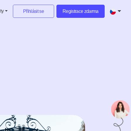
nty
Přihlásit se
Registrace zdarma
ení
English
ní pracovní prostor
Deutsch
king
Español
ávání
Nederlands
Français
Italiano
Português
Česky