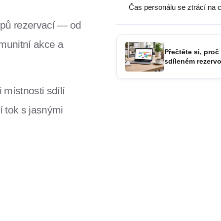
Čas personálu se ztrácí na c
ypů rezervací — od
munitní akce a
Přečtěte si, proč
sdíleném rezerv
 místnosti sdílí
í tok s jasnými