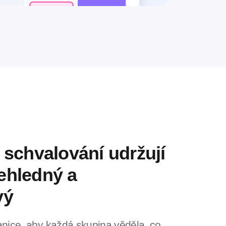
 schvalování udržují
ehledný a
vý
anice, aby každá skupina věděla, co