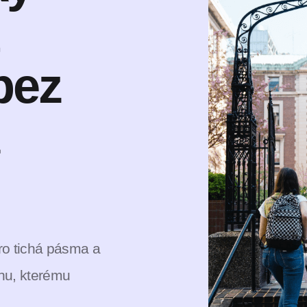
bez
pro tichá pásma a
hu, kterému