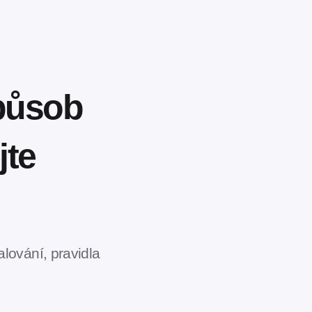
způsob
jte
lování, pravidla