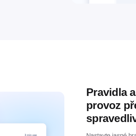
Pravidla a
provoz př
spravedli
Nastavte jasné hr