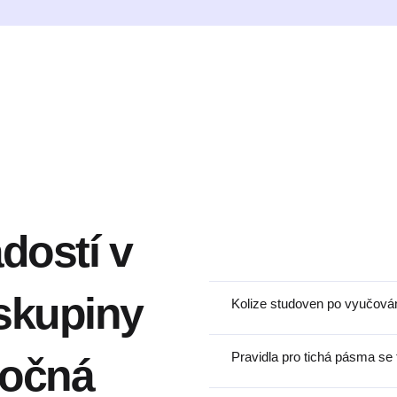
dostí v
skupiny
Kolize studoven po vyučová
Pravidla pro tichá pásma se
ročná